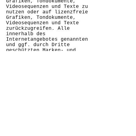
Grafiken, Tondokumente,
Videosequenzen und Texte zu
nutzen oder auf lizenzfreie
Grafiken, Tondokumente,
Videosequenzen und Texte
zurückzugreifen. Alle
innerhalb des
Internetangebotes genannten
und ggf. durch Dritte
geschützten Marken- und
Warenzeichen unterliegen
uneingeschränkt den
Bestimmungen des jeweils
gültigen Kennzeichenrechts
und den Besitzrechten der
jeweiligen eingetragenen
Eigentümer. Allein aufgrund
der bloßen Nennung ist nicht
der Schluß zu ziehen, dass
Markenzeichen nicht durch
Rechte Dritter geschützt
sind!Das Copyright für
veröffentlichte, vom Autor
selbst erstellte Objekte
bleibt allein beim Autor der